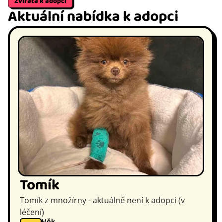
Zvířata k adopci
Aktuální nabídka k adopci
Tomík
Tomík z množírny - aktuálně není k adopci (v
léčení)
Věk