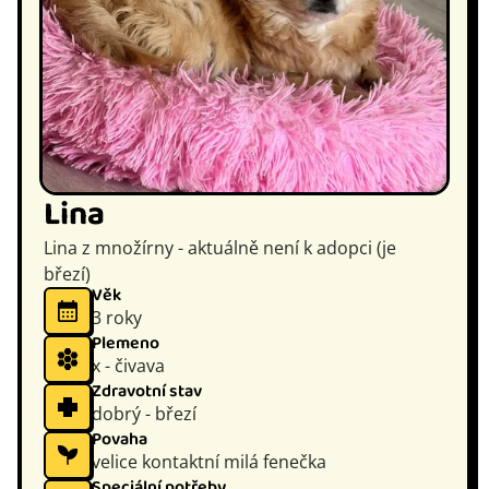
Lina
Lina z množírny - aktuálně není k adopci (je
březí)
Věk
3 roky
Plemeno
x - čivava
Zdravotní stav
dobrý - březí
Povaha
velice kontaktní milá fenečka
Speciální potřeby