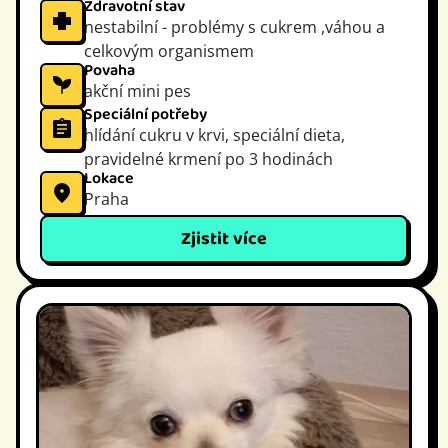
Zdravotní stav
nestabilní - problémy s cukrem ,váhou a
celkovým organismem
Povaha
akční mini pes
Speciální potřeby
hlídání cukru v krvi, speciální dieta,
pravidelné krmení po 3 hodinách
Lokace
Praha
Zjistit více