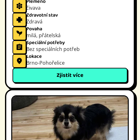
Plemeno
čivava
Zdravotní stav
Zdravá
Povaha
milá, přátelská
Speciální potřeby
Bez speciálních potřeb
Lokace
Brno-Pohořelice
Zjistit více