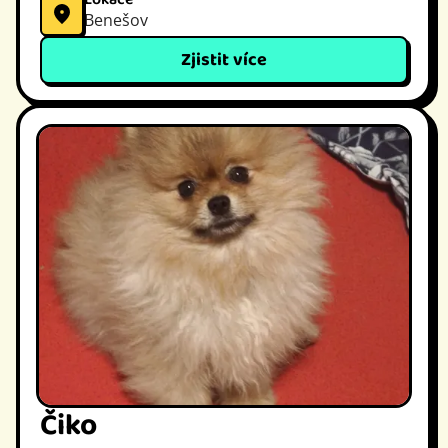
Benešov
Zjistit více
Čiko