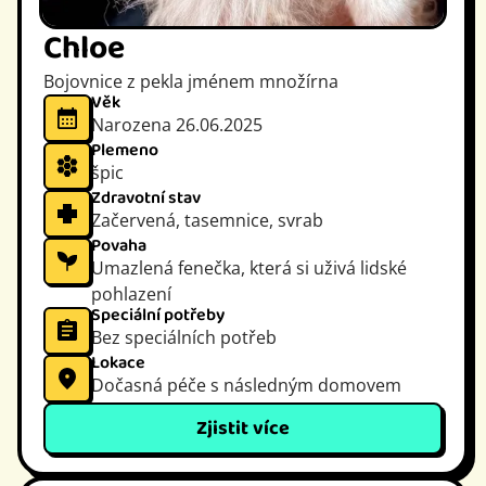
Chloe
Bojovnice z pekla jménem množírna
Věk
Narozena 26.06.2025
Plemeno
špic
Zdravotní stav
Začervená, tasemnice, svrab
Povaha
Umazlená fenečka, která si uživá lidské
pohlazení
Speciální potřeby
Bez speciálních potřeb
Lokace
Dočasná péče s následným domovem
Zjistit více