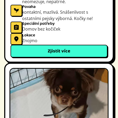
neomezuje, nepatrné.
Povaha
kontaktní, mazlivá. Snášenlivost s
ostatními pejsky výborná. Kočky ne!
Speciální potřeby
Domov bez kočiček
Lokace
Znojmo
Zjistit více