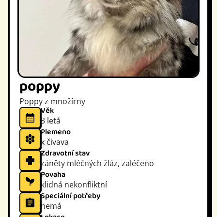
poppy
Poppy z množírny
Věk
3 letá
Plemeno
x čivava
Zdravotní stav
záněty mléčných žláz, zaléčeno
Povaha
klidná nekonfliktní
Speciální potřeby
nemá