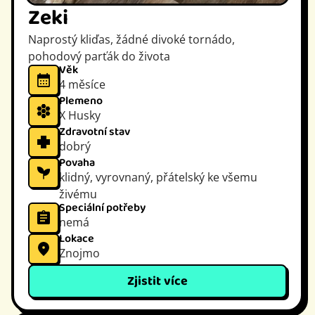
Zeki
Naprostý kliďas, žádné divoké tornádo,
pohodový parťák do života
Věk
4 měsíce
Plemeno
X Husky
Zdravotní stav
dobrý
Povaha
klidný, vyrovnaný, přátelský ke všemu
živému
Speciální potřeby
nemá
Lokace
Znojmo
Zjistit více