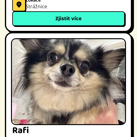
Lokace
Strážnice
Zjistit více
Rafi