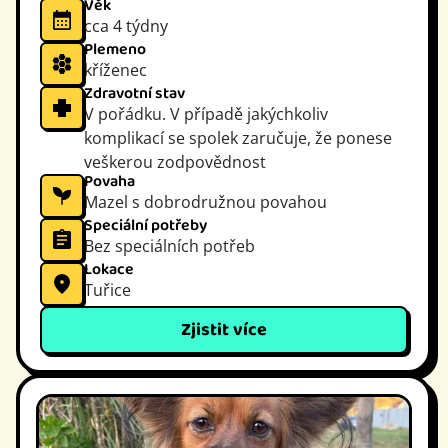
Věk
cca 4 týdny
Plemeno
kříženec
Zdravotní stav
V pořádku. V případě jakýchkoliv
komplikací se spolek zaručuje, že ponese
veškerou zodpovědnost
Povaha
Mazel s dobrodružnou povahou
Speciální potřeby
Bez speciálních potřeb
Lokace
Tuřice
Zjistit více