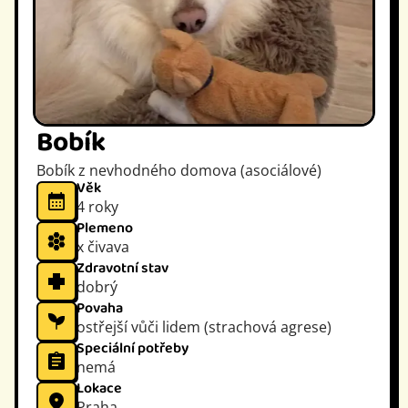
Bobík
Bobík z nevhodného domova (asociálové)
Věk
4 roky
Plemeno
x čivava
Zdravotní stav
dobrý
Povaha
ostřejší vůči lidem (strachová agrese)
Speciální potřeby
nemá
Lokace
Praha