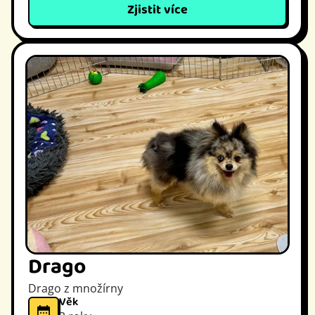
Zjistit více
Drago
Drago z množírny
Věk