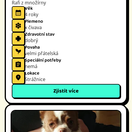
Rafi z množírny
Věk
4 roky
Plemeno
x čivava
Zdravotní stav
dobrý
Povaha
velmi přátelská
Speciální potřeby
nemá
Lokace
Strážnice
Zjistit více