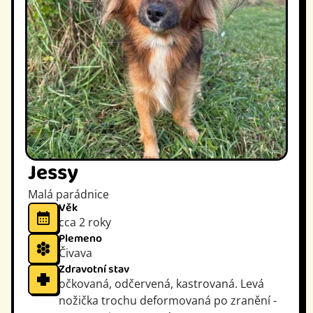
Jessy
Malá parádnice
Věk
cca 2 roky
Plemeno
Čivava
Zdravotní stav
očkovaná, odčervená, kastrovaná. Levá
nožička trochu deformovaná po zranění -