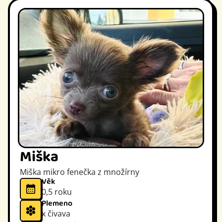
Miška
Miška mikro fenečka z množírny
Věk
0,5 roku
Plemeno
x čivava