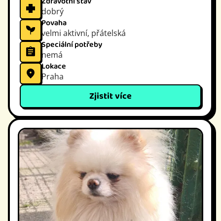
Zdravotní stav
dobrý
Povaha
velmi aktivní, přátelská
Speciální potřeby
nemá
Lokace
Praha
Zjistit více