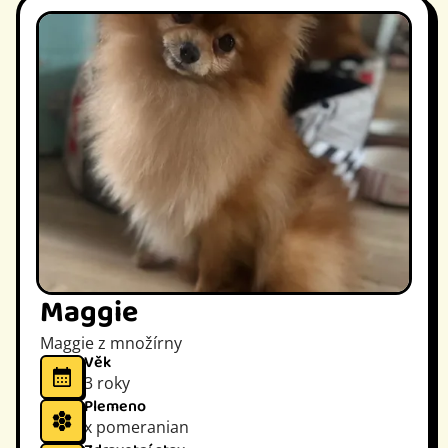
Maggie
Maggie z množírny
Věk
3 roky
Plemeno
x pomeranian