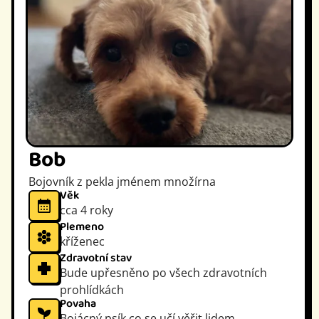
Bob
Bojovník z pekla jménem množírna
Věk
cca 4 roky
Plemeno
kříženec
Zdravotní stav
Bude upřesněno po všech zdravotních
prohlídkách
Povaha
Bojácný psík co se učí věřit lidem