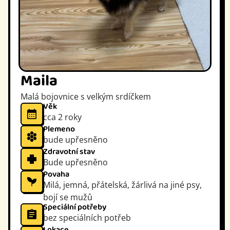
Maila
Malá bojovnice s velkým srdíčkem
Věk
cca 2 roky
Plemeno
bude upřesněno
Zdravotní stav
Bude upřesněno
Povaha
Milá, jemná, přátelská, žárlivá na jiné psy,
bojí se mužů
Speciální potřeby
bez speciálních potřeb
Lokace