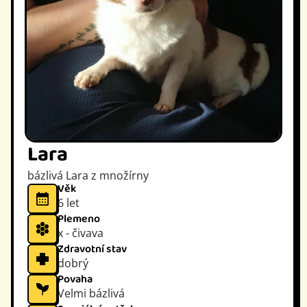
Lara
bázlivá Lara z množírny
Věk
6 let
Plemeno
x - čivava
Zdravotní stav
dobrý
Povaha
Velmi bázlivá