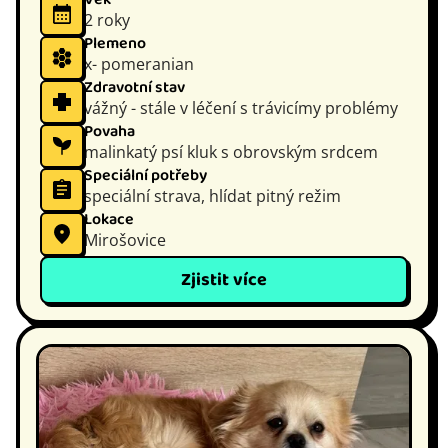
2 roky
Plemeno
x- pomeranian
Zdravotní stav
vážný - stále v léčení s trávicímy problémy
Povaha
malinkatý psí kluk s obrovským srdcem
Speciální potřeby
speciální strava, hlídat pitný režim
Lokace
Mirošovice
Zjistit více