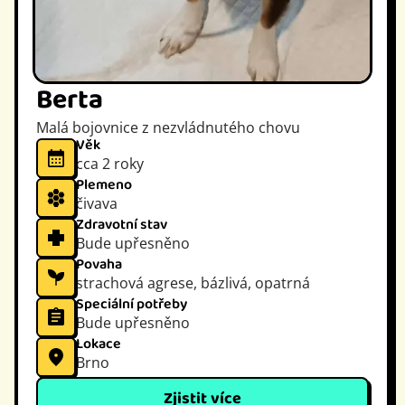
Berta
Malá bojovnice z nezvládnutého chovu
Věk
cca 2 roky
Plemeno
čivava
Zdravotní stav
Bude upřesněno
Povaha
strachová agrese, bázlivá, opatrná
Speciální potřeby
Bude upřesněno
Lokace
Brno
Zjistit více