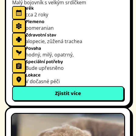
Malý bojovník s velkým srdíčkem
Věk
cca 2 roky
Plemeno
pomeranian
Zdravotní stav
alopecie, zůžená trachea
Povaha
hodný, milý, opatrný,
Speciální potřeby
Bude upřesněno
Lokace
V dočasné péči
Zjistit více