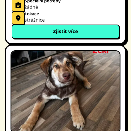
Speciální potřeby
žádné
Lokace
strážnice
Zjistit více