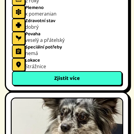
2 roky
Plemeno
x pomeranian
Zdravotní stav
dobrý
Povaha
veselý a přátelský
Speciální potřeby
nemá
Lokace
Strážnice
Zjistit více