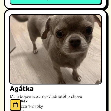
Agátka
Malá bojovnice z nezvládnutého chovu
Věk
cca 1-2 roky