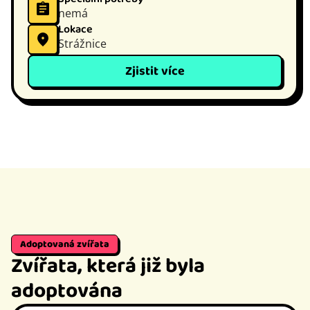
nemá
Lokace
Strážnice
Zjistit více
Adoptovaná zvířata
Zvířata, která již byla
adoptována