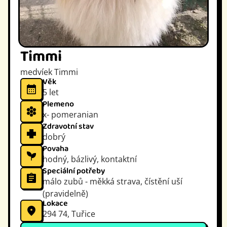
Timmi
medvíek Timmi
Věk
5 let
Plemeno
x- pomeranian
Zdravotní stav
dobrý
Povaha
hodný, bázlivý, kontaktní
Speciální potřeby
málo zubů - měkká strava, čístění uší
(pravidelně)
Lokace
294 74, Tuřice