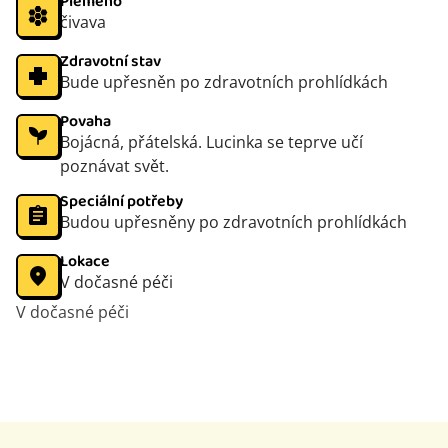
Plemeno
čivava
Zdravotní stav
Bude upřesněn po zdravotních prohlídkách
Povaha
Bojácná, přátelská. Lucinka se teprve učí
poznávat svět.
Speciální potřeby
Budou upřesněny po zdravotních prohlídkách
Lokace
V dočasné péči
V dočasné péči