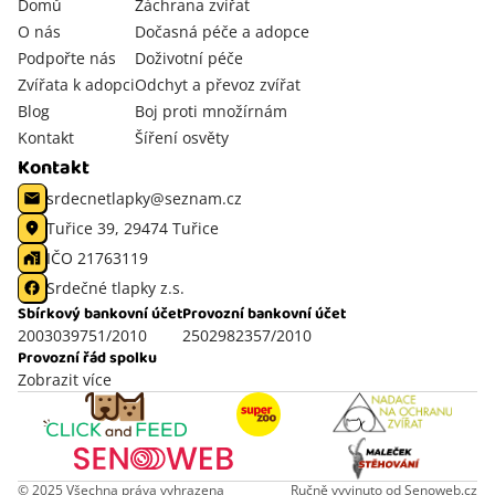
Domů
Záchrana zvířat
O nás
Dočasná péče a adopce
Podpořte nás
Doživotní péče
Zvířata k adopci
Odchyt a převoz zvířat
Blog
Boj proti množírnám
Kontakt
Šíření osvěty
Kontakt
srdecnetlapky@seznam.cz
Tuřice 39, 29474 Tuřice
IČO 21763119
Srdečné tlapky z.s.
Sbírkový bankovní účet
Provozní bankovní účet
2003039751/2010
2502982357/2010
Provozní řád spolku
Zobrazit více
© 2025 Všechna práva vyhrazena
Ručně vyvinuto od
Senoweb.cz