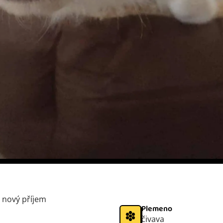
- nový příjem
Plemeno
čivava