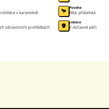
Povaha
prohlídce v karanténě
Milá, přátelská
Lokace
ch zdravotních prohlídkách
V dočasné péči