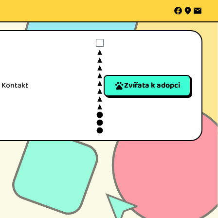
Přepínač tmavého režimu
Kontakt
Zvířata k adopci