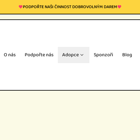
PODPOŘTE NAŠI ČINNOST DOBROVOLNÝM DAREM
O nás
Podpořte nás
Adopce
Sponzoři
Blog