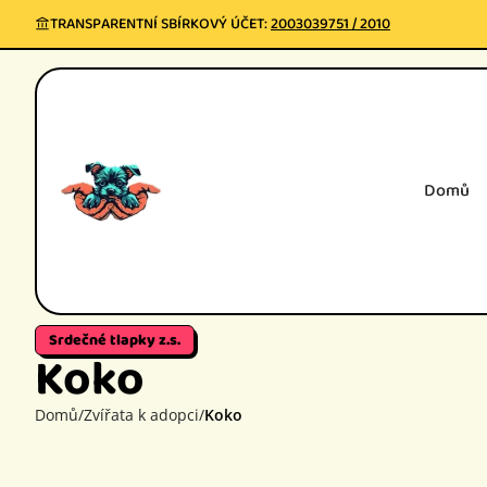
Kliknutím přeskočíte na hlavní obsah
TRANSPARENTNÍ SBÍRKOVÝ ÚČET:
2003039751 / 2010
Domů
Srdečné tlapky z.s.
Koko
Domů
/
Zvířata k adopci
/
Koko