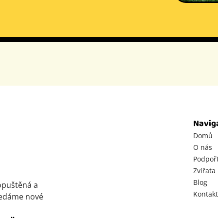
Navig
Domů
O nás
Podpoř
Zvířata
Blog
opuštěná a
Kontakt
hledáme nové