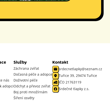
ace
Služby
Kontakt
Záchrana zvířat
srdecnetlapky@seznam.cz
Dočasná péče a adopce
Tuřice 39, 29474 Tuřice
te nás
Doživotní péče
IČO 21763119
 k adopci
Odchyt a převoz zvířat
Srdečné tlapky z.s.
Boj proti množírnám
Šíření osvěty