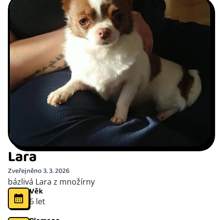
Lara
Zveřejněno 3. 3. 2026
bázlivá Lara z množírny
Věk
6 let