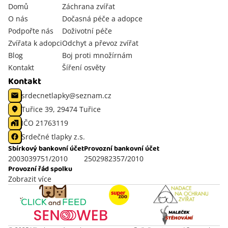
Domů
Záchrana zvířat
O nás
Dočasná péče a adopce
Podpořte nás
Doživotní péče
Zvířata k adopci
Odchyt a převoz zvířat
Blog
Boj proti množírnám
Kontakt
Šíření osvěty
Kontakt
srdecnetlapky@seznam.cz
Tuřice 39, 29474 Tuřice
IČO 21763119
Srdečné tlapky z.s.
Sbírkový bankovní účet
Provozní bankovní účet
2003039751/2010
2502982357/2010
Provozní řád spolku
Zobrazit více