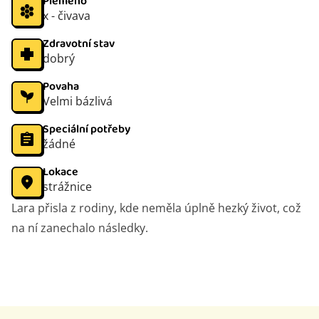
Plemeno
x - čivava
Zdravotní stav
dobrý
Povaha
Velmi bázlivá
Speciální potřeby
žádné
Lokace
strážnice
Lara přisla z rodiny, kde neměla úplně hezký život, což
na ní zanechalo následky.