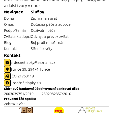
a další tvory v nouzi.
Navigace
Služby
Domů
Záchrana zvířat
O nás
Dočasná péče a adopce
Podpořte nás
Doživotní péče
Zvířata k adopci
Odchyt a převoz zvířat
Blog
Boj proti množírnám
Kontakt
Šíření osvěty
Kontakt
srdecnetlapky@seznam.cz
Tuřice 39, 29474 Tuřice
IČO 21763119
Srdečné tlapky z.s.
Sbírkový bankovní účet
Provozní bankovní účet
2003039751/2010
2502982357/2010
Provozní řád spolku
Zobrazit více