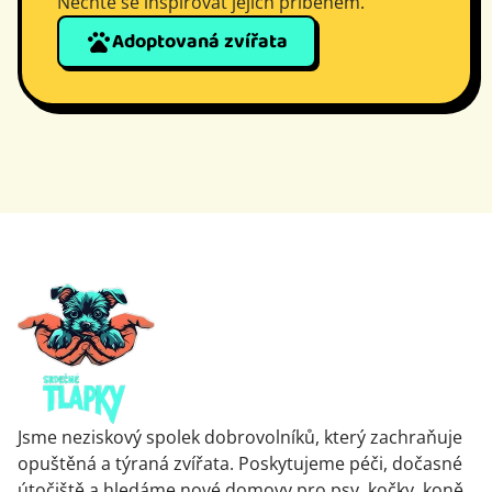
Nechte se inspirovat jejich příběhem.
Adoptovaná zvířata
Jsme neziskový spolek dobrovolníků, který zachraňuje
opuštěná a týraná zvířata. Poskytujeme péči, dočasné
útočiště a hledáme nové domovy pro psy, kočky, koně