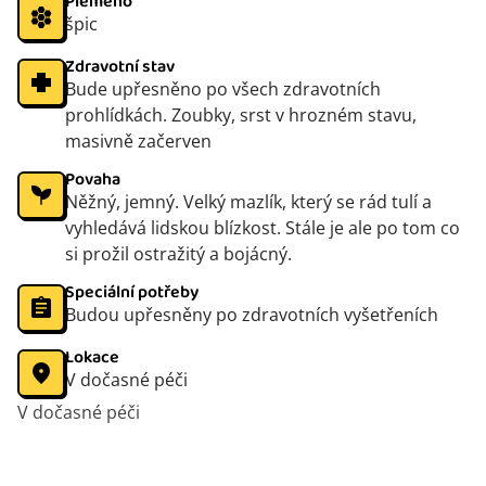
Plemeno
špic
Zdravotní stav
Bude upřesněno po všech zdravotních
prohlídkách. Zoubky, srst v hrozném stavu,
masivně začerven
Povaha
Něžný, jemný. Velký mazlík, který se rád tulí a
vyhledává lidskou blízkost. Stále je ale po tom co
si prožil ostražitý a bojácný.
Speciální potřeby
Budou upřesněny po zdravotních vyšetřeních
Lokace
V dočasné péči
V dočasné péči