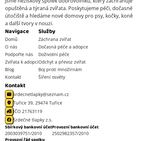
Jsme neziskový spolek dobrovolníků, který zachraňuje
opuštěná a týraná zvířata. Poskytujeme péči, dočasné
útočiště a hledáme nové domovy pro psy, kočky, koně
a další tvory v nouzi.
Navigace
Služby
Domů
Záchrana zvířat
O nás
Dočasná péče a adopce
Podpořte nás
Doživotní péče
Zvířata k adopci
Odchyt a převoz zvířat
Blog
Boj proti množírnám
Kontakt
Šíření osvěty
Kontakt
srdecnetlapky@seznam.cz
Tuřice 39, 29474 Tuřice
IČO 21763119
Srdečné tlapky z.s.
Sbírkový bankovní účet
Provozní bankovní účet
2003039751/2010
2502982357/2010
Provozní řád spolku