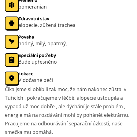
Plemeno
pomeranian
Zdravotní stav
alopecie, zůžená trachea
Povaha
hodný, milý, opatrný,
Speciální potřeby
Bude upřesněno
Lokace
V dočasné péči
Čika jsme si oblíbili tak moc, že nám nakonec zůstal v
Tuřicích , pokračujeme v léčbě, alopecie ustoupila a
vypadá už moc dobře , ale dýchání je stále problém ,
energie má na rozdávání mohl by pohánět elektrárnu.
Pracujeme na odbourávání separační úzkosti, naše
smečka mu pomáhá.