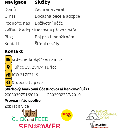
Navigace
Služby
Domů
Záchrana zvířat
O nás
Dočasná péče a adopce
Podpořte nás
Doživotní péče
Zvířata k adopci
Odchyt a převoz zvířat
Blog
Boj proti množírnám
Kontakt
Šíření osvěty
Kontakt
srdecnetlapky@seznam.cz
Tuřice 39, 29474 Tuřice
IČO 21763119
Srdečné tlapky z.s.
Sbírkový bankovní účet
Provozní bankovní účet
2003039751/2010
2502982357/2010
Provozní řád spolku
Zobrazit více