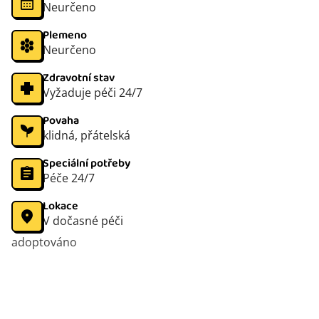
Neurčeno
Plemeno
Neurčeno
Zdravotní stav
Vyžaduje péči 24/7
Povaha
klidná, přátelská
Speciální potřeby
Péče 24/7
Lokace
V dočasné péči
adoptováno